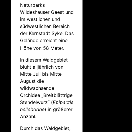
Naturparks
Wildeshauser Geest und
im westlichen und
südwestlichen Bereich
der Kernstadt Syke. Das
Gelände erreicht eine
Höhe von 58 Meter.
In diesem Waldgebiet
blüht alljährlich von
Mitte Juli bis Mitte
August die
wildwachsende
Orchidee „Breitblättrige
Stendelwurz“ (
Epipactis
helleborine
) in größerer
Anzahl.
Durch das Waldgebiet,