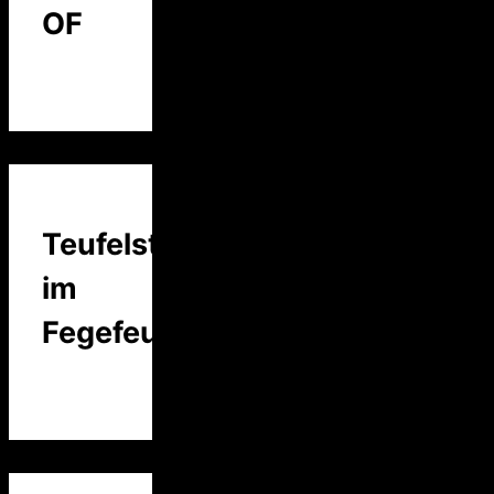
OF
Teufelstalk
im
Fegefeuer