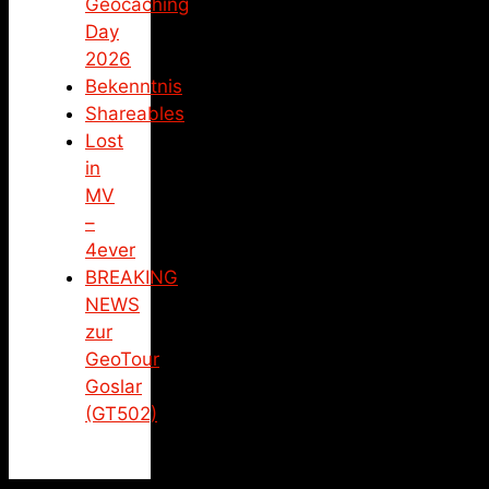
Geocaching
Day
2026
Bekenntnis
Shareables
Lost
in
MV
–
4ever
BREAKING
NEWS
zur
GeoTour
Goslar
(GT502)