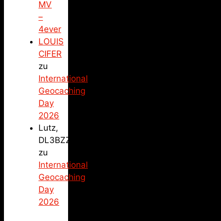
MV
–
4ever
LOUIS
CIFER
zu
International
Geocaching
Day
2026
Lutz,
DL3BZZ
zu
International
Geocaching
Day
2026