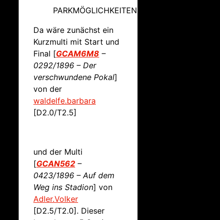
PARKMÖGLICHKEITEN GIBT ES BEI: N52°53.
Da wäre zunächst ein
Kurzmulti mit Start und
Final [
GCAM6M8
–
0292/1896 – Der
verschwundene Pokal
]
von der
waldelfe.barbara
[D2.0/T2.5]
und der Multi
[
GCAN562
–
0423/1896 – Auf dem
Weg ins Stadion
] von
Adler.Volker
[D2.5/T2.0]. Dieser