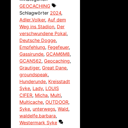
GEOCACHING
Schlagwörter
2024
,
Adler.Volker
,
Auf dem
Weg ins Stadion
,
Der
verschwundene Pokal
,
Deutsche Dogge
,
Empfehlung
,
Fegefeuer
,
Gassirunde
,
GCAM6M8
,
GCAN562
,
Geocaching
,
Grautiger
,
Great Dane
,
groundspeak
,
Hunderunde
,
Kreisstadt
Syke
,
Lady
,
LOUIS
CIFER
,
Micha
,
Multi
,
Multicache
,
OUTDOOR
,
Syke
,
unterwegs
,
Wald
,
waldelfe.barbara
,
Westermark Syke