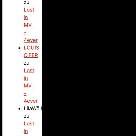
zu
Lost
in
MV
–
4ever
LOUIS
CIFER
zu
Lost
in
MV
–
4ever
LilaWölkchen
zu
Lost
in