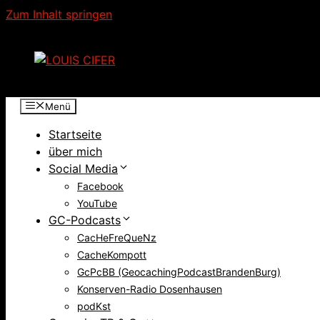
Zum Inhalt springen
Menü
Startseite
über mich
Social Media
Facebook
YouTube
GC-Podcasts
CacHeFreQueNz
CacheKompott
GcPcBB (GeocachingPodcastBrandenBurg)
Konserven-Radio Dosenhausen
podKst