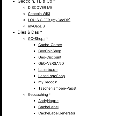
Geocoin, TB & Co
DISCOVER ME
Geocoin WiKi
LOUIS CIFER (myGeoDB)
myGeoDB
Dies & Das
GC-Shops
Cache-Corner
GeoCoinShop
Geo-Discount
GEO-VERSAND
Laserbu.de
LaserLogoShop
myGeocoin
Taschenlampen-Papst
Geocaching
AndyHoppe
CacheLabel
CacheLabelGenerator