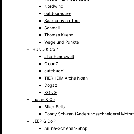
Nordwind
outdooractive
Saarfuchs on Tour
Schmelli
Thomas Kuehn
Wege und Punkte
HUND & Co
alsa-hundewelt
Cloud7
cutebuddi
TIERHEIM Arche Noah
Dogzz
KONG
Indian & Co
Biker-Bells
Conny Schwan (Änderungsschneiderei Motorr
JEEP & Co
Airline-Schienen-Shop