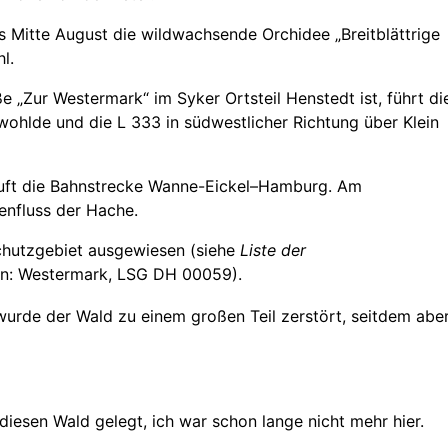
bis Mitte August die wildwachsende Orchidee „Breitblättrige
l.
 „Zur Westermark“ im Syker Ortsteil Henstedt ist, führt di
ohlde und die L 333 in südwestlicher Richtung über Klein
äuft die Bahnstrecke Wanne-Eickel–Hamburg. Am
benfluss der Hache.
chutzgebiet ausgewiesen (siehe
Liste der
rin: Westermark, LSG DH 00059).
urde der Wald zu einem großen Teil zerstört
, seitdem abe
iesen Wald gelegt, ich war schon lange nicht mehr hier.