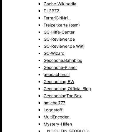
Cache-Wikipedia
DL3BZZ
FerrariGirlNr1
Freizeitkarte (osm)
GC-Hilfe-Center
GC-Reviewer.de
GC-Reviewer.de WiKi
GC-Wizard
Geocache.Bahnblog
Geocache-Planer
geocachen.nl
Geocaching BW
Geocaching Official Blog
GeocachingToolBox
hmichel777
Loggstoff
MultiEncoder
Mystery-Hilfen
…NOCH EIN GEOBLOG