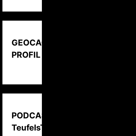
GEOCACHING
PROFIL
PODCAST:
TeufelsTalk