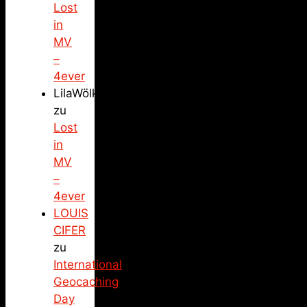
Lost
in
MV
–
4ever
LilaWölkchen
zu
Lost
in
MV
–
4ever
LOUIS
CIFER
zu
International
Geocaching
Day