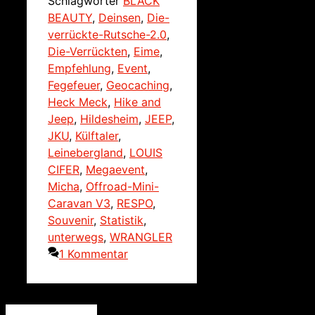
Schlagwörter
BLACK
BEAUTY
,
Deinsen
,
Die-
verrückte-Rutsche-2.0
,
Die-Verrückten
,
Eime
,
Empfehlung
,
Event
,
Fegefeuer
,
Geocaching
,
Heck Meck
,
Hike and
Jeep
,
Hildesheim
,
JEEP
,
JKU
,
Külftaler
,
Leinebergland
,
LOUIS
CIFER
,
Megaevent
,
Micha
,
Offroad-Mini-
Caravan V3
,
RESPO
,
Souvenir
,
Statistik
,
unterwegs
,
WRANGLER
1 Kommentar