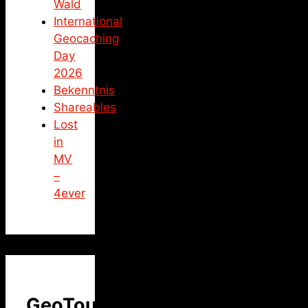
Wald
International
Geocaching
Day
2026
Bekenntnis
Shareables
Lost
in
MV
–
4ever
GeoTour