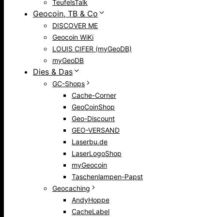
TeufelsTalk
Geocoin, TB & Co
DISCOVER ME
Geocoin WiKi
LOUIS CIFER (myGeoDB)
myGeoDB
Dies & Das
GC-Shops
Cache-Corner
GeoCoinShop
Geo-Discount
GEO-VERSAND
Laserbu.de
LaserLogoShop
myGeocoin
Taschenlampen-Papst
Geocaching
AndyHoppe
CacheLabel