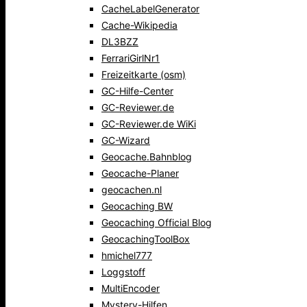
CacheLabelGenerator
Cache-Wikipedia
DL3BZZ
FerrariGirlNr1
Freizeitkarte (osm)
GC-Hilfe-Center
GC-Reviewer.de
GC-Reviewer.de WiKi
GC-Wizard
Geocache.Bahnblog
Geocache-Planer
geocachen.nl
Geocaching BW
Geocaching Official Blog
GeocachingToolBox
hmichel777
Loggstoff
MultiEncoder
Mystery-Hilfen