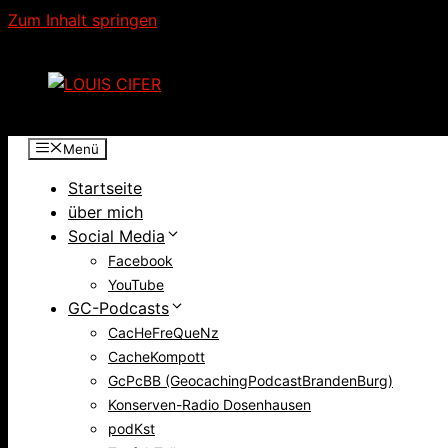
Zum Inhalt springen
Menü
Startseite
über mich
Social Media
Facebook
YouTube
GC-Podcasts
CacHeFreQueNz
CacheKompott
GcPcBB (GeocachingPodcastBrandenBurg)
Konserven-Radio Dosenhausen
podKst