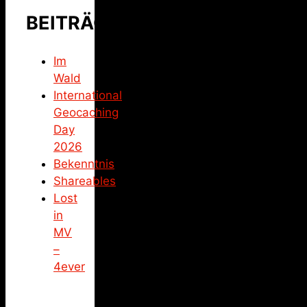
BEITRÄGE
Im
Wald
International
Geocaching
Day
2026
Bekenntnis
Shareables
Lost
in
MV
–
4ever