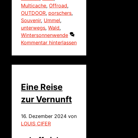
Multicache
,
Offroad
,
OUTDOOR
,
porschers
,
Souvenir
,
Ummel
,
unterwegs
,
Wald
,
Wintersonnenwende
Kommentar hinterlassen
Eine Reise
zur Vernunft
16. Dezember 2024
von
LOUIS CIFER