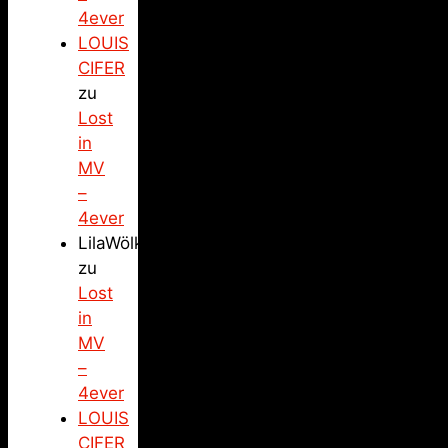
4ever
LOUIS
CIFER
zu
Lost
in
MV
–
4ever
LilaWölkchen
zu
Lost
in
MV
–
4ever
LOUIS
CIFER