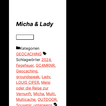
Micha & Lady
Kategorien
GEOCACHING
Schlagwörter
2024
,
Fegefeuer
,
GC4MKNR
,
Geocaching
,
groundspeak
,
Lady
,
LOUIS CIFER
,
Meisi
oder die Reise zur
Vernunft
,
Micha
,
Multi
,
Multicache
,
OUTDOOR
,
Souvenir
,
unterwegs