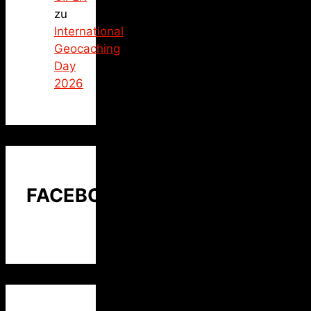
zu
International
Geocaching
Day
2026
FACEBOOK