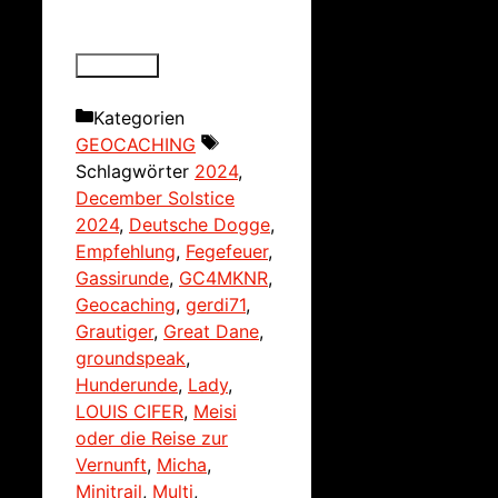
Kategorien
GEOCACHING
Schlagwörter
2024
,
December Solstice
2024
,
Deutsche Dogge
,
Empfehlung
,
Fegefeuer
,
Gassirunde
,
GC4MKNR
,
Geocaching
,
gerdi71
,
Grautiger
,
Great Dane
,
groundspeak
,
Hunderunde
,
Lady
,
LOUIS CIFER
,
Meisi
oder die Reise zur
Vernunft
,
Micha
,
Minitrail
,
Multi
,