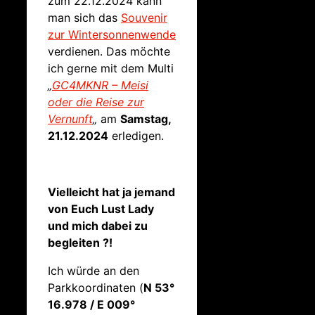
zum 22.12.2024 kann
man sich das
Souvenir
zur Wintersonnenwende
verdienen. Das möchte
ich gerne mit dem Multi
„
GC4MKNR – Meisi
oder die Reise zur
Vernunft
„
am
Samstag,
21.12.2024
erledigen.
Vielleicht hat ja jemand
von Euch Lust Lady
und mich dabei zu
begleiten ?!
Ich würde an den
Parkkoordinaten (
N 53°
16.978 / E 009°