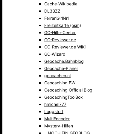
Cache-Wikipedia
DL3BZZ
FerrariGirlNr1
Freizeitkarte (osm)
GC-Hilfe-Center
GC-Reviewer.de
GC-Reviewer.de WiKi
GC-Wizard
Geocache.Bahnblog
Geocache-Planer
geocachen.nl
Geocaching BW
Geocaching Official Blog
GeocachingToolBox
hmichel777
Loggstoff
MultiEncoder
Mystery-Hilfen
…NOCH EIN GEOBLOG