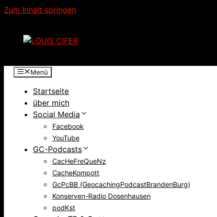
Zum Inhalt springen
Menü
Startseite
über mich
Social Media
Facebook
YouTube
GC-Podcasts
CacHeFreQueNz
CacheKompott
GcPcBB (GeocachingPodcastBrandenBurg)
Konserven-Radio Dosenhausen
podKst