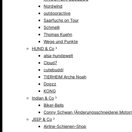
Nordwind
outdooractive
Saarfuchs on Tour
Schmelli
Thomas Kuehn
Wege und Punkte
HUND & Co
alsa-hundewelt
Cloud7
cutebuddi
TIERHEIM Arche Noah
Dogzz
KONG
Indian & Co
Biker-Bells
Conny Schwan (Änderungsschneiderei Motorr
JEEP & Co
Airline-Schienen-Shop