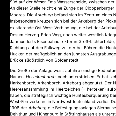
Süd auf der Weser-Ems-Wasserscheide, zwischen der 
An dieser Stelle reicht eine Zunge der Cloppenburge
Moores. Die
Arkeburg
befand sich im Zentrum eines Ne
Insbesondere kreuzen sich bei der Arkeburg der Picke
existierende
Ost-West-Verbindung, die bei der Arkebu
Desum Herzog-Erich-Weg, noch weiter westlich Krie
Jahrhunderts Eisenbahndirektor in Groß-Lichterfelde,
Richtung auf den Folkweg zu, der bei Bühren die Hunt
Hucker, der maßgeblich an den jüngsten Ausgrabungen 
Brücke südöstlich von Goldenstedt.
Die Größe der Anlage weist auf ihre einstige Bedeutun
Namen,
Hertekenborch
, noch unterstrichen. Er hat si
Harkenborch, Arkenborch, Arkeborg abgenutzt. Der Na
Heeresansammlung ihr Heerzeichen (= herteken) aufpf
haben, die strategisch wichtige Hunteüberquerung bei
West-Fernverkehrs in Nordwestdeutschland verlief. De
1908 der
Arkeburg
die Befestigungsanlagen Sierhause
Dehlthun und Hünenburg in Stöttinghausen als unterst