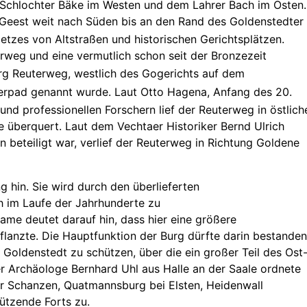
Schlochter Bäke im Westen und dem Lahrer Bach im Osten.
r Geest weit nach Süden bis an den Rand des Goldenstedter
tzes von Altstraßen und historischen Gerichtsplätzen.
rweg und eine vermutlich schon seit der Bronzezeit
rg Reuterweg, westlich des Gogerichts auf dem
gerpad
genannt wurde. Laut Otto Hagena, Anfang des 20.
 und professionellen Forschern
lief der Reuterweg in östlich
e überquert. Laut dem Vechtaer Historiker Bernd Ulrich
beteiligt war, verlief der Reuterweg in Richtung Goldene
g hin. Sie wird durch den überlieferten
ch im Laufe der Jahrhunderte zu
me deutet darauf hin, dass hier eine größere
lanzte. Die Hauptfunktion der Burg dürfte darin bestanden
 Goldenstedt zu schützen, über die ein großer Teil des Ost
r Archäologe Bernhard Uhl aus Halle an der Saale ordnete
r Schanzen, Quatmannsburg bei Elsten, Heidenwall
ützende Forts zu.