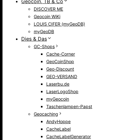
Geocoin, TB & Co
DISCOVER ME
Geocoin WiKi
LOUIS CIFER (myGeoDB)
myGeoDB
Dies & Das
GC-Shops
Cache-Corner
GeoCoinShop
Geo-Discount
GEO-VERSAND
Laserbu.de
LaserLogoShop
myGeocoin
Taschenlampen-Papst
Geocaching
AndyHoppe
CacheLabel
CacheLabelGenerator