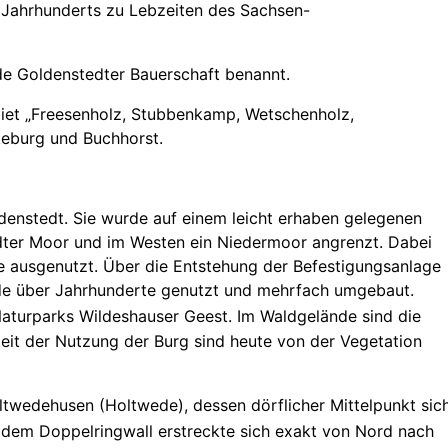
8. Jahrhunderts zu Lebzeiten des Sachsen-
de Goldenstedter Bauerschaft benannt.
biet „Freesenholz, Stubbenkamp, Wetschenholz,
keburg und Buchhorst.
denstedt. Sie wurde auf einem leicht erhaben gelegenen
dter Moor und im Westen ein Niedermoor angrenzt. Dabei
 ausgenutzt. Über die Entstehung der Befestigungsanlage
rde über Jahrhunderte genutzt und mehrfach umgebaut.
turparks Wildeshauser Geest. Im Waldgelände sind die
Zeit der Nutzung der Burg sind heute von der Vegetation
ltwedehusen (Holtwede), dessen dörflicher Mittelpunkt sic
dem Doppelringwall erstreckte sich exakt von Nord nach