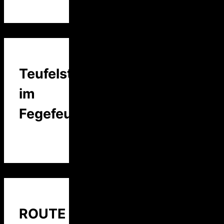
Teufelstalk
im
Fegefeuer
ROUTE