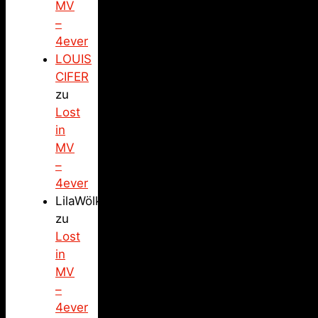
MV
–
4ever
LOUIS
CIFER
zu
Lost
in
MV
–
4ever
LilaWölkchen
zu
Lost
in
MV
–
4ever