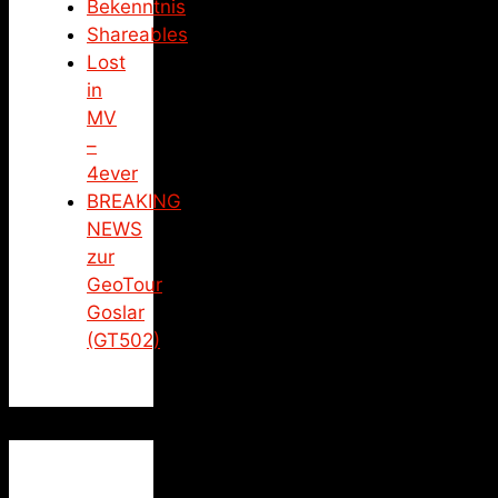
Bekenntnis
Shareables
Lost
in
MV
–
4ever
BREAKING
NEWS
zur
GeoTour
Goslar
(GT502)