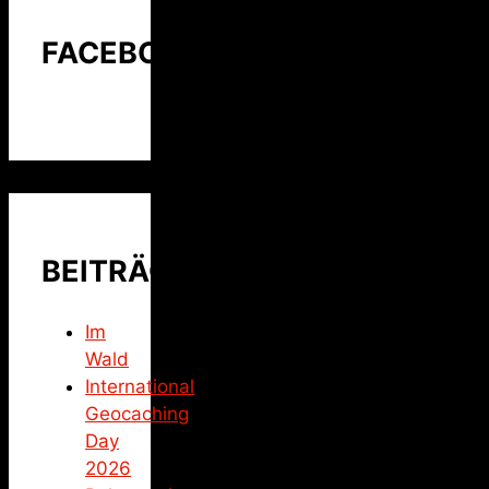
FACEBOOK
BEITRÄGE
Im
Wald
International
Geocaching
Day
2026