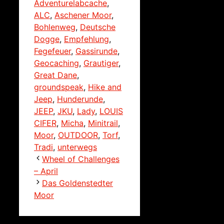
Adventurelabcache
,
ALC
,
Aschener Moor
,
Bohlenweg
,
Deutsche
Dogge
,
Empfehlung
,
Fegefeuer
,
Gassirunde
,
Geocaching
,
Grautiger
,
Great Dane
,
groundspeak
,
Hike and
Jeep
,
Hunderunde
,
JEEP
,
JKU
,
Lady
,
LOUIS
CIFER
,
Micha
,
Minitrail
,
Moor
,
OUTDOOR
,
Torf
,
Tradi
,
unterwegs
Wheel of Challenges
– April
Das Goldenstedter
Moor