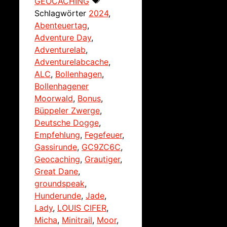
GEOCACHING
Schlagwörter
2024
,
Abenteuertag
,
Adventure Day
,
Adventurelab
,
Adventurelabcache
,
ALC
,
Bollenhagen
,
Bollenhagener
Moorwald
,
Bonus
,
Büppeler Zwerge
,
Deutsche Dogge
,
Empfehlung
,
Fegefeuer
,
Gassirunde
,
GC9ZC6C
,
Geocaching
,
Grautiger
,
Great Dane
,
groundspeak
,
Hunderunde
,
Jade
,
Lady
,
LOUIS CIFER
,
Micha
,
Minitrail
,
Moor
,