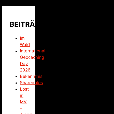
BEITRÄGE
Im
Wald
International
Geocaching
Day
2026
Bekenntnis
Shareables
Lost
in
MV
–