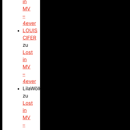
in
MV
–
4ever
LOUIS
CIFER
zu
Lost
in
MV
–
4ever
LilaWölkchen
zu
Lost
in
MV
–