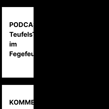
PODCAST:
TeufelsTalk
im
Fegefeuer
KOMMENTARE