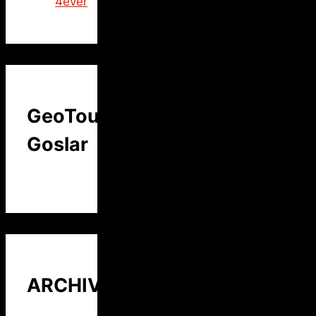
4ever
GeoTour
Goslar
ARCHIV