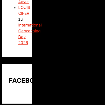
4ever
LOUIS
CIFER
zu
International
Geocaching
Day
2026
FACEBOOK