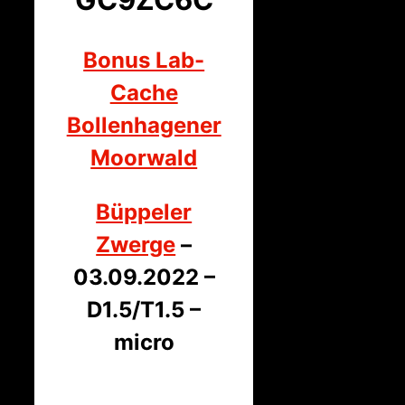
Bonus Lab-
Cache
Bollenhagener
Moorwald
Büppeler
Zwerge
–
03.09.2022 –
D1.5/T1.5 –
micro