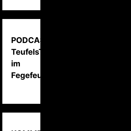
PODCAST:
TeufelsTalk
im
Fegefeuer