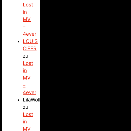
Lost
in
MV
–
4ever
LOUIS
CIFER
zu
Lost
in
MV
–
4ever
LilaWölkchen
zu
Lost
in
MV