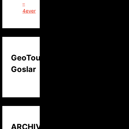
–
4ever
GeoTour
Goslar
ARCHIV