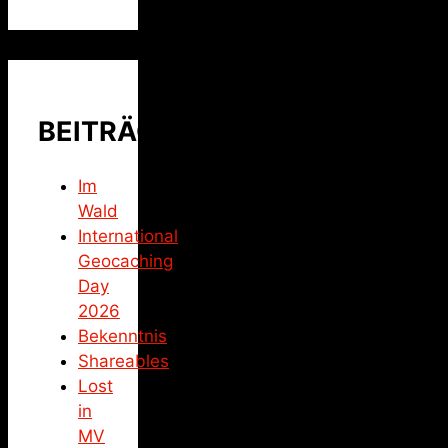
BEITRÄGE
Im
Wald
International
Geocaching
Day
2026
Bekenntnis
Shareables
Lost
in
MV