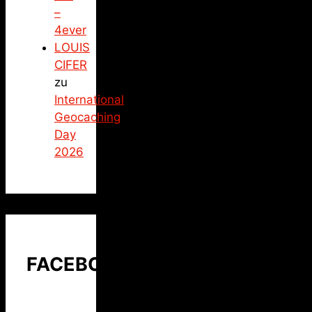
–
4ever
LOUIS
CIFER
zu
International
Geocaching
Day
2026
FACEBOOK