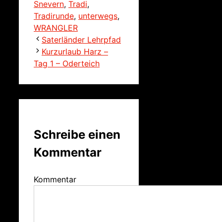
Snevern
,
Tradi
,
Tradirunde
,
unterwegs
,
WRANGLER
Saterländer Lehrpfad
Kurzurlaub Harz –
Tag 1 – Oderteich
Schreibe einen
Kommentar
Kommentar