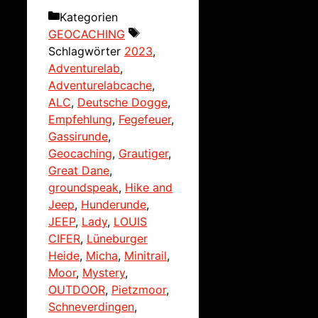
Kategorien
GEOCACHING
Schlagwörter
2023
,
Adventurelab
,
Adventurelabcache
,
ALC
,
Deutsche Dogge
,
Empfehlung
,
Fegefeuer
,
Gassirunde
,
Geocaching
,
Grautiger
,
Great Dane
,
groundspeak
,
Hike and
Jeep
,
Hunderunde
,
JEEP
,
Lady
,
LOUIS
CIFER
,
Lüneburger
Heide
,
Micha
,
Minitrail
,
Moor
,
Mystery
,
OUTDOOR
,
Pietzmoor
,
Schneverdingen
,