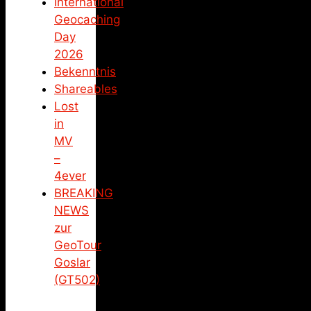
International
Geocaching
Day
2026
Bekenntnis
Shareables
Lost
in
MV
–
4ever
BREAKING
NEWS
zur
GeoTour
Goslar
(GT502)