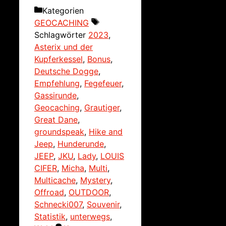
Kategorien
GEOCACHING
Schlagwörter
2023
,
Asterix und der
Kupferkessel
,
Bonus
,
Deutsche Dogge
,
Empfehlung
,
Fegefeuer
,
Gassirunde
,
Geocaching
,
Grautiger
,
Great Dane
,
groundspeak
,
Hike and
Jeep
,
Hunderunde
,
JEEP
,
JKU
,
Lady
,
LOUIS
CIFER
,
Micha
,
Multi
,
Multicache
,
Mystery
,
Offroad
,
OUTDOOR
,
Schnecki007
,
Souvenir
,
Statistik
,
unterwegs
,