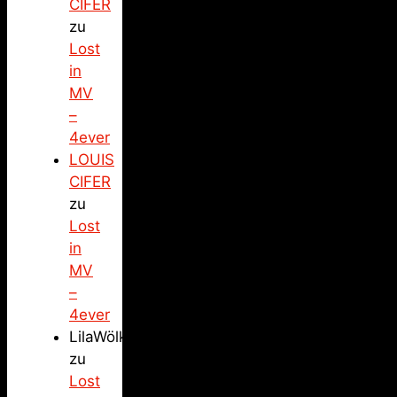
CIFER
zu
Lost
in
MV
–
4ever
LOUIS
CIFER
zu
Lost
in
MV
–
4ever
LilaWölkchen
zu
Lost