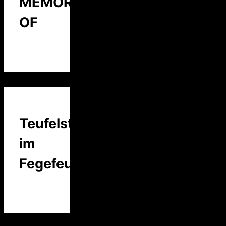
MEMORY
OF
Teufelstalk
im
Fegefeuer