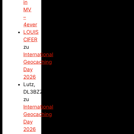
in
MV
–
4ever
LOUIS
CIFER
zu
International
Geocaching
Day
2026
Lutz,
DL3BZZ
zu
International
Geocaching
Day
2026