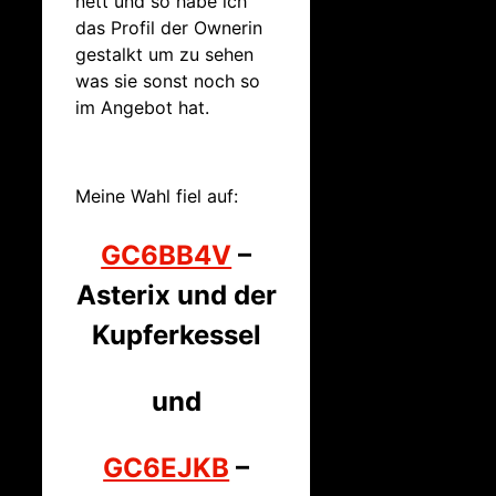
nett und so habe ich
das Profil der Ownerin
gestalkt um zu sehen
was sie sonst noch so
im Angebot hat.
Meine Wahl fiel auf:
GC6BB4V
–
Asterix und der
Kupferkessel
und
GC6EJKB
–