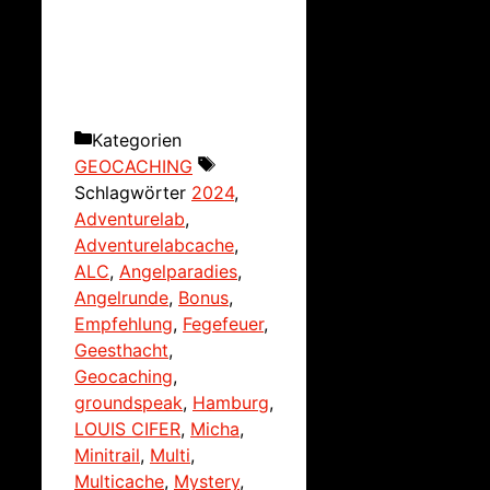
Kategorien
GEOCACHING
Schlagwörter
2024
,
Adventurelab
,
Adventurelabcache
,
ALC
,
Angelparadies
,
Angelrunde
,
Bonus
,
Empfehlung
,
Fegefeuer
,
Geesthacht
,
Geocaching
,
groundspeak
,
Hamburg
,
LOUIS CIFER
,
Micha
,
Minitrail
,
Multi
,
Multicache
,
Mystery
,