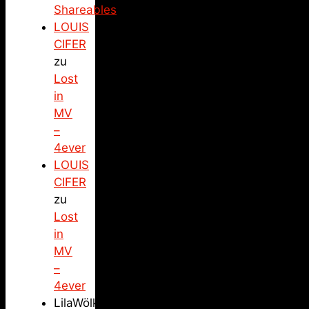
Shareables
LOUIS
CIFER
zu
Lost
in
MV
–
4ever
LOUIS
CIFER
zu
Lost
in
MV
–
4ever
LilaWölkchen