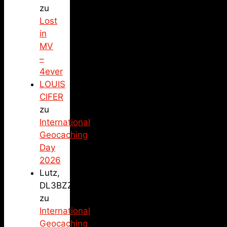
zu
Lost
in
MV
–
4ever
LOUIS
CIFER
zu
International
Geocaching
Day
2026
Lutz,
DL3BZZ
zu
International
Geocaching