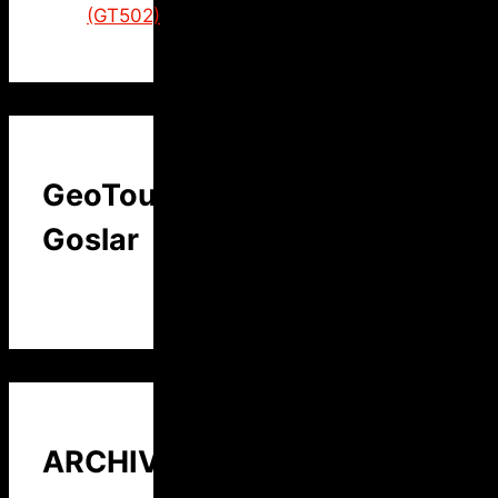
(GT502)
GeoTour
Goslar
ARCHIV