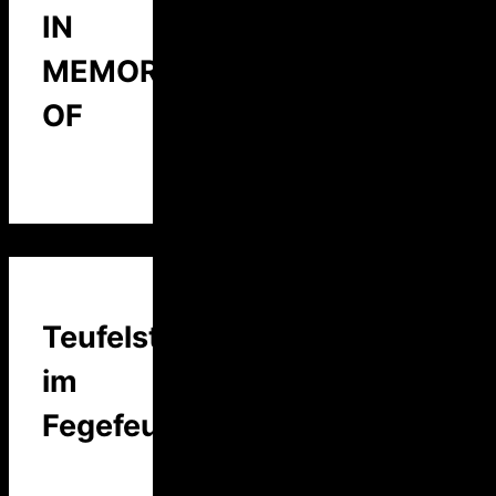
IN
MEMORY
OF
Teufelstalk
im
Fegefeuer