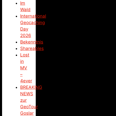
Im
Wald
International
Geocaching
Day
2026
Bekenntnis
Shareables
Lost
in
MV
–
4ever
BREAKING
NEWS
zur
GeoTour
Goslar