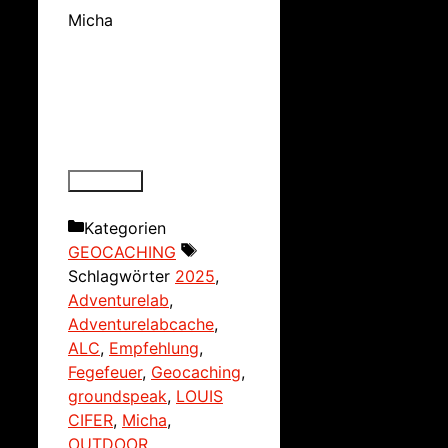
Micha
Kategorien
GEOCACHING
Schlagwörter
2025
,
Adventurelab
,
Adventurelabcache
,
ALC
,
Empfehlung
,
Fegefeuer
,
Geocaching
,
groundspeak
,
LOUIS
CIFER
,
Micha
,
OUTDOOR
,