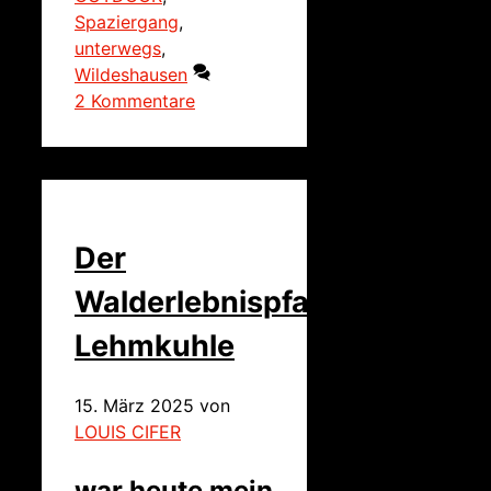
Spaziergang
,
unterwegs
,
Wildeshausen
2 Kommentare
Der
Walderlebnispfad
Lehmkuhle
15. März 2025
von
LOUIS CIFER
war heute mein