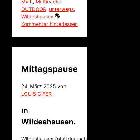
Multi
,
Multicache
,
OUTDOOR
,
unterwegs
,
Wildeshausen
Kommentar hinterlassen
Mittagspause
24. März 2025
von
LOUIS CIFER
in
Wildeshausen.
Wildeshausen (plattdeutsch
Wilshusen
)