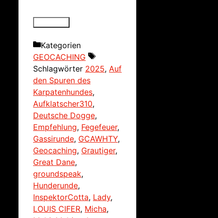
Kategorien
GEOCACHING
Schlagwörter
2025
,
Auf
den Spuren des
Karpatenhundes
,
Aufklatscher310
,
Deutsche Dogge
,
Empfehlung
,
Fegefeuer
,
Gassirunde
,
GCAWHTY
,
Geocaching
,
Grautiger
,
Great Dane
,
groundspeak
,
Hunderunde
,
InspektorCotta
,
Lady
,
LOUIS CIFER
,
Micha
,