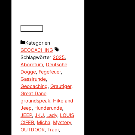
Kategorien
GEOCACHING
Schlagwörter
2025
,
Aboretum
,
Deutsche
Dogge
,
Fegefeuer
,
Gassirunde
,
Geocaching
,
Grautiger
,
Great Dane
,
groundspeak
,
Hike and
Jeep
,
Hunderunde
,
JEEP
,
JKU
,
Lady
,
LOUIS
CIFER
,
Micha
,
Mystery
,
OUTDOOR
,
Tradi
,