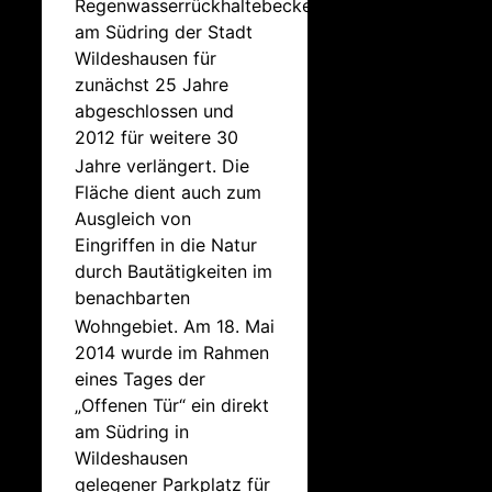
Regenwasserrückhaltebecken
am Südring der Stadt
Wildeshausen für
zunächst 25 Jahre
abgeschlossen und
2012 für weitere 30
Jahre verlängert.
Die
Fläche dient auch zum
Ausgleich von
Eingriffen in die Natur
durch Bautätigkeiten im
benachbarten
Wohngebiet.
Am 18. Mai
2014 wurde im Rahmen
eines Tages der
„Offenen Tür“ ein direkt
am Südring in
Wildeshausen
gelegener Parkplatz für