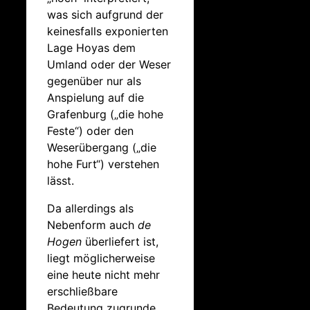
was sich aufgrund der
keinesfalls exponierten
Lage Hoyas dem
Umland oder der Weser
gegenüber nur als
Anspielung auf die
Grafenburg („die hohe
Feste“) oder den
Weserübergang („die
hohe Furt“) verstehen
lässt.
Da allerdings als
Nebenform auch
de
Hogen
überliefert ist,
liegt möglicherweise
eine heute nicht mehr
erschließbare
Bedeutung zugrunde,